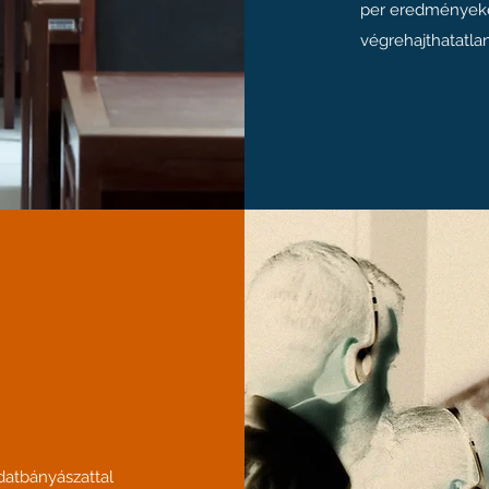
per eredményekén
végrehajthatatlan 
datbányászattal