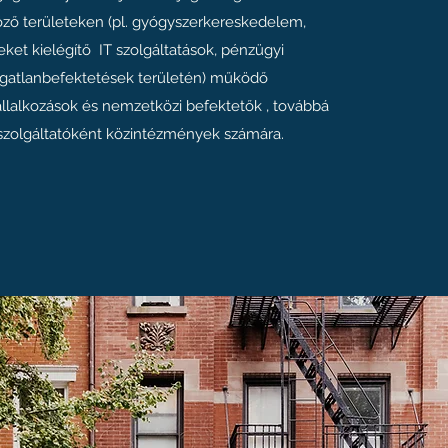
ző területeken (pl. gyógyszerkereskedelem,
eket kielégítő IT szolgáltatások, pénzügyi
ingatlanbefektetések területén) működő
llalkozások és nemzetközi befektetők , továbbá
i szolgáltatóként közintézmények számára.