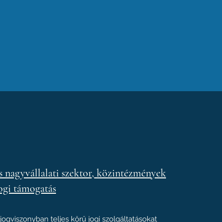
és nagyvállalati szektor, közintézmények
jogi támogatás
jogviszonyban teljes körű jogi szolgáltatásokat