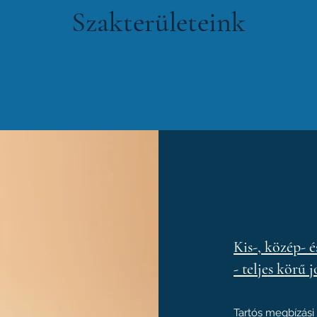
Szakterületeink
Kis-, közép- 
- teljes körű 
Tartós megbízási 