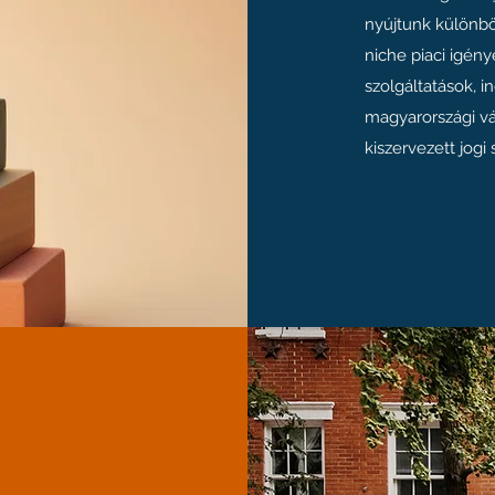
nyújtunk különbö
niche piaci igény
szolgáltatások, 
magyarországi vá
kiszervezett jog