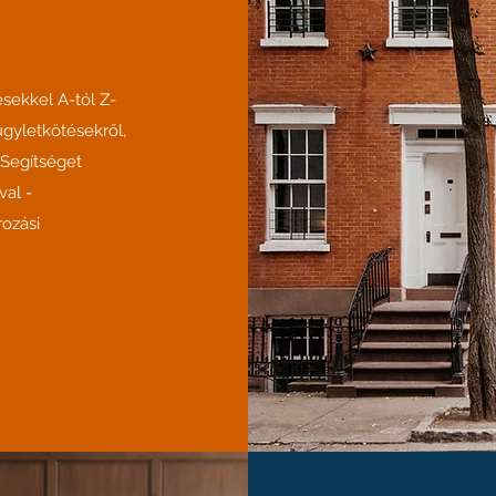
ésekkel A-tól Z-
ügyletkötésekről,
Segítséget
al -
rozási