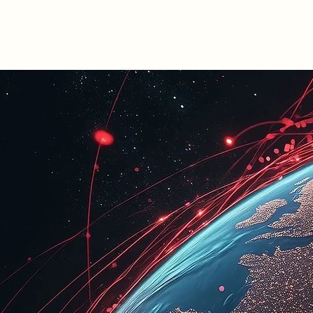
DUKKO
Tapasztalat. Ügyfélközp