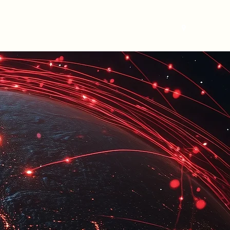
ájékoztató
office@dukkon.hu
+36-1-999-1278
RODA