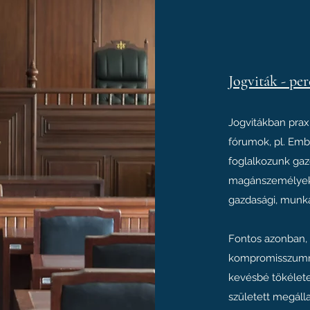
Jogviták - per
Jogvitákban praxi
fórumok, pl. Embe
foglalkozunk gaz
magánszemélyek j
gazdasági, munk
Fontos azonban, 
kompromisszumna
kevésbé tökélet
született megáll