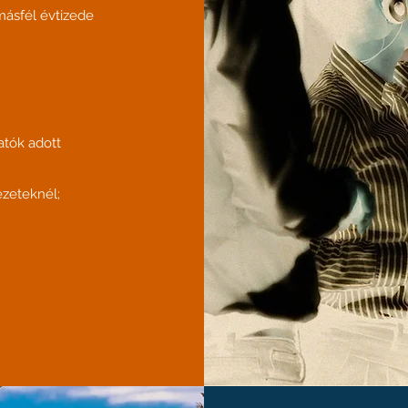
másfél évtizede
atók adott
ezeteknél;