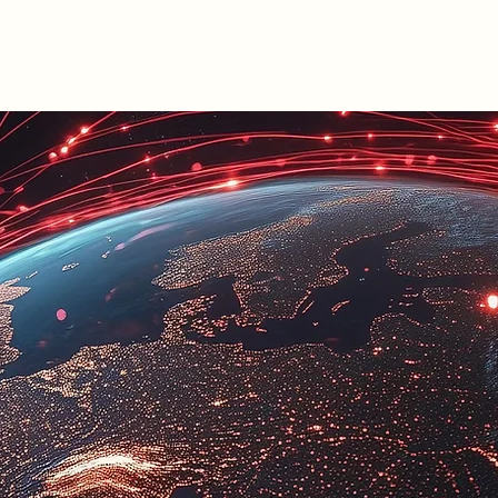
Szakterületeink
Adatkezelési t
N ÜGYVÉDI I
ontúság. Eredmények.