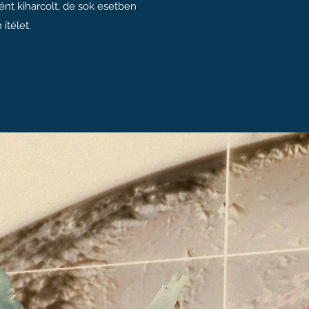
t kiharcolt, de sok esetben
ítélet.