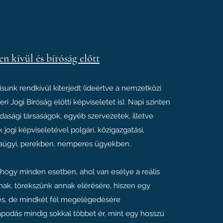
en kívül és bíróság előtt
sunk rendkívül kiterjedt (ideértve a nemzetközi
ri Jogi Bíróság előtti képviseletet is). Napi szinten
dasági társaságok, egyéb szervezetek, illetve
ogi képviseletével polgári, közigazgatási,
aügyi, perekben, nemperes ügyekben.
hogy minden esetben, ahol van esélye a reális
k, törekszünk annak elérésére, hiszen egy
es, de mindkét fél megelégedésére
apodás mindig sokkal többet ér, mint egy hosszú